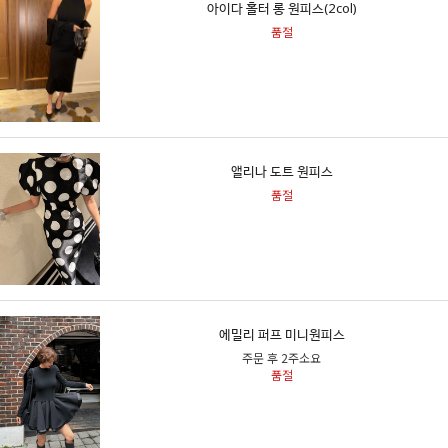
아이다 홀터 롱 원피스(2col)
품절
앨리나 도트 원피스
품절
에밀리 퍼프 미니원피스
주문 후 2주소요
품절