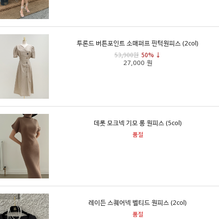
투론드 버튼포인트 소매퍼프 핀턱원피스 (2col)
53,900원
50% ↓
27,000 원
데롯 모크넥 기모 롱 원피스 (5col)
품절
레이든 스퀘어넥 벨티드 원피스 (2col)
품절