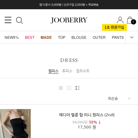
0
NEW5%
BEST
MADE
TOP
BLOUSE
OUTER
PANTS
SKI
DRESS
원피스
투피스
점프수트
에디아 벌룬 탑 미니 원피스 (2col)
34,900원
50% ↓
17,500 원