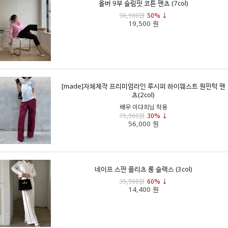
올버 9부 슬림핏 코튼 팬츠 (7col)
38,900원
50% ↓
19,500 원
[made]자체제작 프리미엄라인 루시퍼 하이웨스트 원핀턱 팬
츠(2col)
배우 이다희님 착용
79,900원
30% ↓
56,000 원
네이프 스판 플리츠 롱 슬랙스 (3col)
35,900원
60% ↓
14,400 원