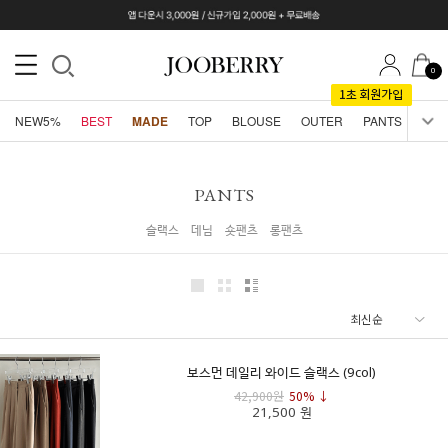
0
NEW5%
BEST
MADE
TOP
BLOUSE
OUTER
PANTS
SKI
PANTS
슬랙스
데님
숏팬츠
롱팬츠
보스먼 데일리 와이드 슬랙스 (9col)
42,900원
50% ↓
21,500 원