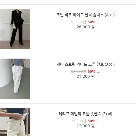
조빈 비조 와이드 핀턱 슬랙스 (4col)
51,900원
50% ↓
26,000 원
게버 스트링 와이드 코튼 팬츠 (3col)
52,800원
60% ↓
21,200 원
레티프 데일리 코튼 숏팬츠 (3col)
25,800원
50% ↓
12,900 원