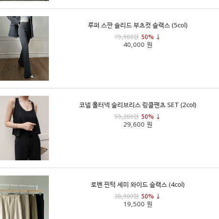
루퍼 스판 솔리드 부츠컷 슬랙스 (5col)
79,900원
50% ↓
40,000 원
코넬 홀터넥 슬리브리스 링클팬츠 SET (2col)
59,200원
50% ↓
29,600 원
로벤 핀턱 세미 와이드 슬랙스 (4col)
38,900원
50% ↓
19,500 원