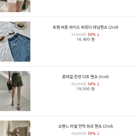
토펜 버튼 와이드 버뮤다 데님팬츠 (2col)
32,800원
50% ↓
16,400 원
론데일 린넨 다트 팬츠 (3col)
38,900원
50% ↓
19,500 원
오벤느 마셀 핀턱 하프 팬츠 (2col)
44,800원
50% ↓