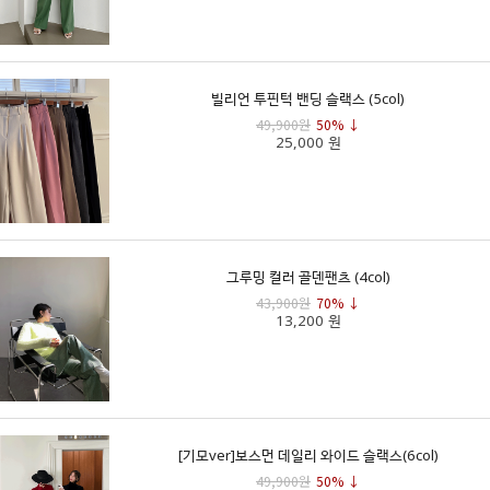
빌리언 투핀턱 밴딩 슬랙스 (5col)
49,900원
50% ↓
25,000 원
그루밍 컬러 골덴팬츠 (4col)
43,900원
70% ↓
13,200 원
[기모ver]보스먼 데일리 와이드 슬랙스(6col)
49,900원
50% ↓