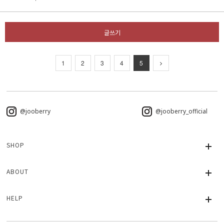
글쓰기
1
2
3
4
5
@jooberry
@jooberry_official
SHOP
ABOUT
HELP