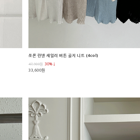
쏘론 린넨 세일러 버튼 골지 니트 (4col)
30%↓
47,900
원
33,600원