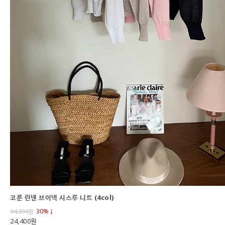
코룬 린넨 브이넥 시스루 니트 (4col)
30%↓
34,800
원
24,400원