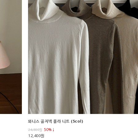
와니스 골지넥 폴라 니트 (5col)
50%↓
24,800
원
12,400원