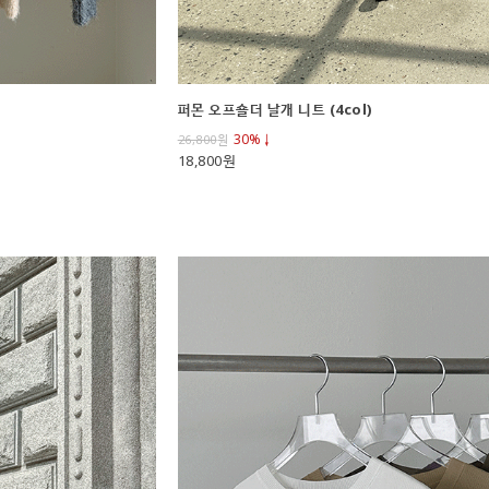
퍼몬 오프숄더 날개 니트 (4col)
30%↓
26,800
원
18,800원