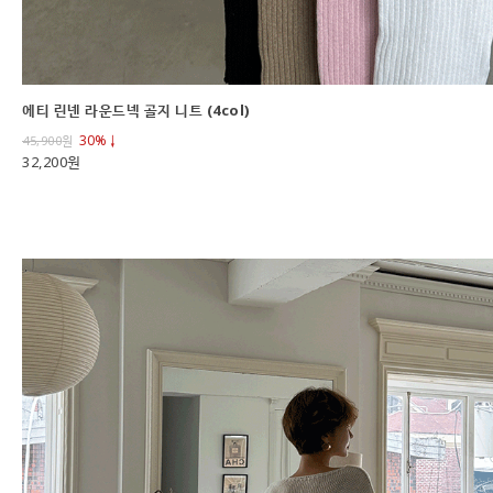
에티 린넨 라운드넥 골지 니트 (4col)
30%↓
45,900
원
32,200원