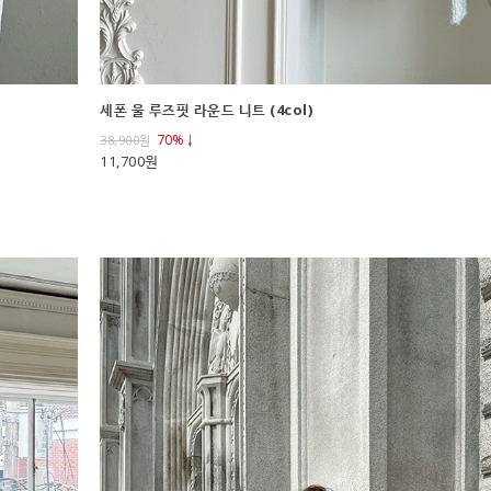
세폰 울 루즈핏 라운드 니트 (4col)
70%↓
38,900
원
11,700원