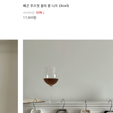
베곤 루즈핏 폴라 롱 니트 (3col)
60%↓
43,800
원
17,600원