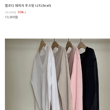
엘로디 데미지 루즈핏 니트(5col)
50%↓
25,900
원
13,000원