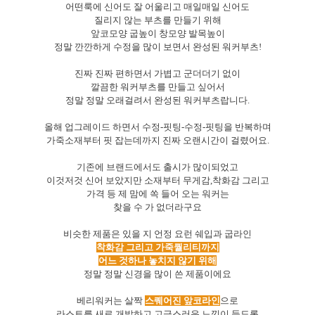
어떤룩에 신어도 잘 어울리고 매일매일 신어도
질리지 않는 부츠를 만들기 위해
앞코모양 굽높이 창모양 발목높이
정말 깐깐하게 수정을 많이 보면서 완성된 워커부츠!
진짜 진짜 편하면서 가볍고 군더더기 없이
깔끔한 워커부츠를 만들고 싶어서
정말 정말 오래걸려서 완성된 워커부츠랍니다.
올해 업그레이드 하면서 수정-핏팅-수정-핏팅을 반복하며
가죽소재부터 핏 잡는데까지 진짜 오랜시간이 걸렸어요.
기존에 브랜드에서도 출시가 많이되었고
이것저것 신어 보았지만
소재부터 무게감,착화감
그리고
가격 등 제 맘에 쏙 들어 오는 워커는
찾을 수 가 없더라구요
비슷한 제품은 있을 지 언정 요런 쉐입과 굽라인
착화감 그리고 가죽퀄리티까지
어느 것하나 놓치지 않기 위해
정말 정말 신경을 많이 쓴 제품이에요
베리워커는 살짝
스퀘어진 앞코라인
으로
라스트를 새로 개발하고
고급스러운 느낌이 들도록