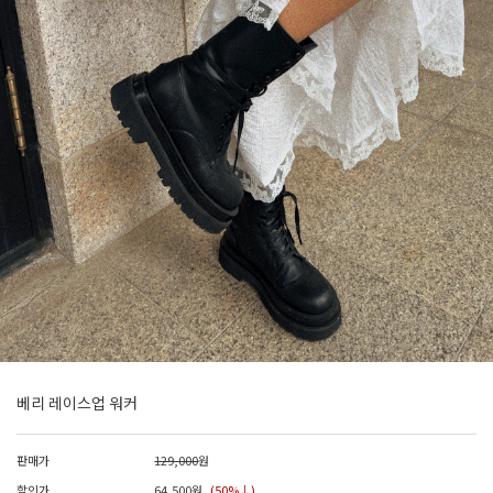
베리 레이스업 워커
판매가
129,000
원
할인가
64,500
원
(50%↓)