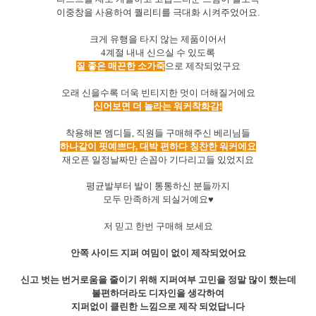
이중창을 사용하여 퀄리티를 극대화 시켜주었어요.
크게 유행을 타지 않는 제품이어서
4계절 내내 신으실 수 있도록
질 좋은 매끈한 소가죽
으로 제작되었구요
오래 신을수록 더욱 빈티지한 멋이 더해질거에요
신어보면 더 놀라는 워커착화감!
착용해본 엠디들, 직원들 구매해주신 베리님들
하나같이 핏예쁘다, 대박 편하다 칭찬한 워커에요
재오픈 일정날짜만 손꼽아 기다리고들 있었지요
평균발부터 발이 통통하신 분들까지
모
두 만족하게 되실거예요♥
저 믿고 한번 구매해 보세요
안쪽 사이드 지퍼 여밈이 없이 제작되었어요
신고 벗는 번거로움을 줄이기 위해 지퍼여부 고민을 정말 많이 했는데
불편하더라도 디자인을 생각하여
지퍼없이 클린한 느낌으로 제작 되었답니다