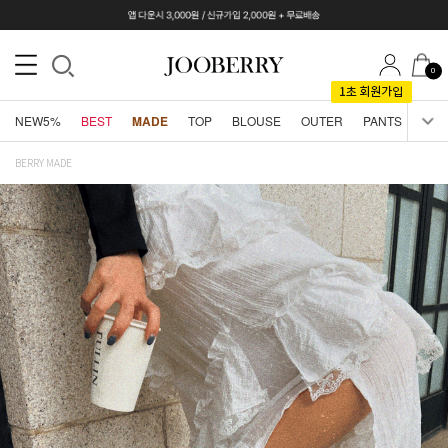
0
NEW5%
BEST
MADE
TOP
BLOUSE
OUTER
PANTS
SKI
BERRY MADE