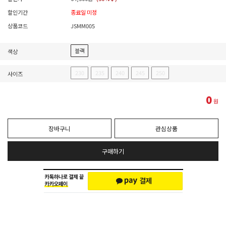
할인기간
종료일 미정
상품코드
JSMM005
블랙
색상
230
235
240
245
250
사이즈
0
원
장바구니
관심상품
구매하기