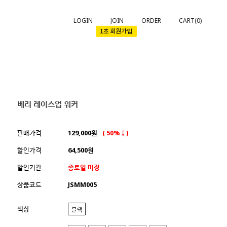
LOGIN
JOIN
ORDER
CART(
0
)
베리 레이스업 워커
판매가격
129,000
원
( 50%↓)
할인가격
64,500원
할인기간
종료일 미정
상품코드
JSMM005
색상
블랙