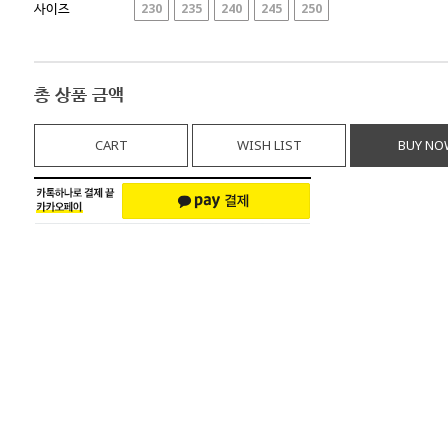
사이즈
230
235
240
245
250
총 상품 금액
CART
WISH LIST
BUY NO