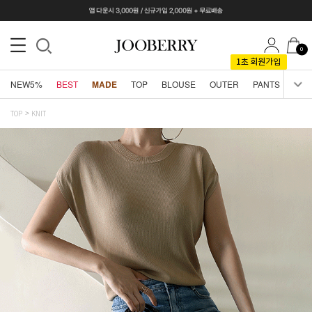
0
NEW5%
BEST
MADE
TOP
BLOUSE
OUTER
PANTS
SKI
TOP
KNIT