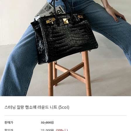
스터닝 찰랑 캡소매 라운드 니트 (5col)
판매가
32,800
원
할인가
23,000
원
(30%↓)