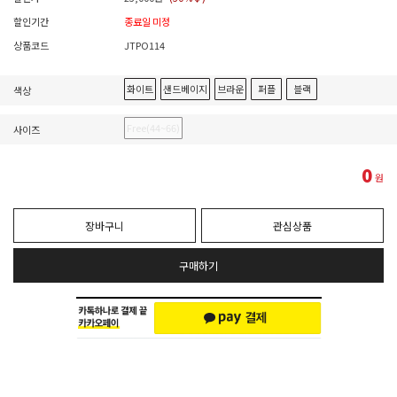
할인기간
종료일 미정
상품코드
JTPO114
화이트
샌드베이지
브라운
퍼플
블랙
색상
Free(44~66)
사이즈
0
원
장바구니
관심상품
구매하기