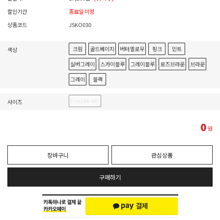
할인기간
종료일 미정
상품코드
JSKO030
크림
골드베이지
버터옐로우
핑크
민트
색상
실버그레이
스카이블루
그레이블루
로즈브라운
브라운
그레이
블랙
Free(44~66)
사이즈
0
원
장바구니
관심상품
구매하기