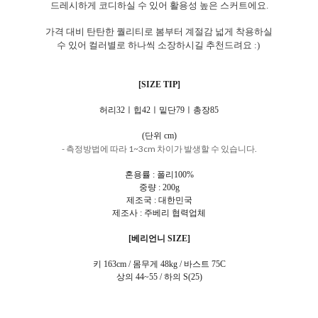
드레시하게 코디하실 수 있어 활용성 높은 스커트에요.
가격 대비 탄탄한 퀄리티로 봄부터 계절감 넓게 착용하실
수 있어 컬러별로 하나씩 소장하시길 추천드려요 :)
[SIZE TIP]
허리32ㅣ힙42ㅣ밑단79ㅣ총장85
(단위 cm)
- 측정방법에 따라 1~3cm 차이가 발생할 수 있습니다.
혼용률 : 폴리100%
중량 : 200g
제조국 : 대한민국
제조사 : 주베리 협력업체
[베리언니 SIZE]
키 163cm / 몸무게 48kg / 바스트 75C
상의 44~55 / 하의 S(25)