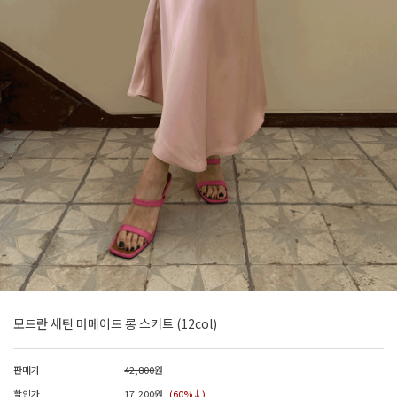
모드란 새틴 머메이드 롱 스커트 (12col)
판매가
42,800
원
할인가
17,200
원
(60%↓)