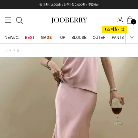
0
NEW5%
BEST
MADE
TOP
BLOUSE
OUTER
PANTS
SKI
SKIRT
롱