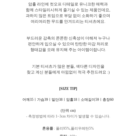
암홀 라인에 컷오프 디테일로 유니크한 매력과
함께 스타일리시하게 즐기실 수 있는 제품인데요,
과하지 않은 트임으로 부담 없이 소화하기 좋으며
여리여리한 무드를 안겨드리는 티셔츠에요.
부드러운 감촉의 쫀쫀한 신축성이 더해져 누구나
편안하게 입으실 수 있으며 탄탄한 마감 처리로
형태감을 오래 유지해 주는 아이템이랍니다.
기본 티셔츠가 많은 분들, 색다른 디자인을
찾고 계신 분들에게 아낌없이 적극 추천드려요 :)
[SIZE TIP]
어깨35ㅣ가슴39ㅣ밑단38ㅣ암홀18ㅣ소매길이59ㅣ총장60
(단위 cm)
- 측정방법에 따라 1~3cm 차이가 발생할 수 있습니다.
혼용률
:
폴리95%,폴리우레탄5%