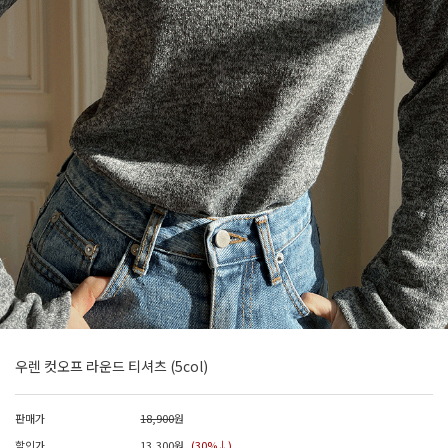
우렌 컷오프 라운드 티셔츠 (5col)
판매가
18,900
원
할인가
13,300
원
(30%↓)