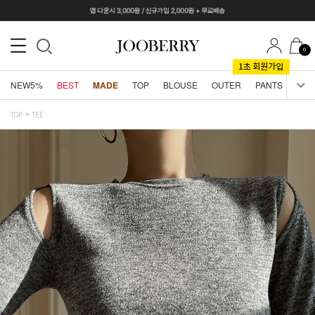
0
NEW5%
BEST
MADE
TOP
BLOUSE
OUTER
PANTS
SKI
TOP
TEE