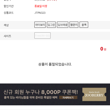
할인기간
종료일 미정
상품코드
JTPN323
아이보리
딥그린
딥브라운
멜란지
블랙
색상
Free(44~66)
사이즈
0
원
상품이 품절되었습니다.