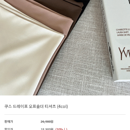
쿠스 드레이프 오프숄더 티셔츠 (4col)
판매가
26,900
원
할인가
18,900
원
(30%↓)