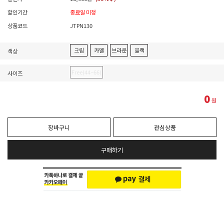
할인기간
종료일 미정
상품코드
JTPN130
크림
카멜
브라운
블랙
색상
Free(44~66)
사이즈
0
원
장바구니
관심상품
구매하기