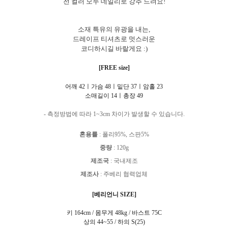
전 컬러 모두 데일리로 강추 드려요!
소재 특유의 유광을 내는,
드레이프 티셔츠로 멋스러운
코디하시길 바랄게요 :)
[FREE size]
어깨 42ㅣ가슴 48ㅣ밑단 37ㅣ암홀 23
소매길이 14ㅣ총장 49
- 측정방법에 따라 1~3cm 차이가 발생할 수 있습니다.
혼용률
: 폴리95%, 스판5%
중량
:
120g
제조국
: 국내제조
제조사
:
주베리 협력업체
[베리언니 SIZE]
키 164cm / 몸무게 48kg / 바스트 75C
상의 44~55 / 하의 S(25)