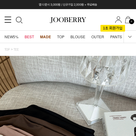
0
NEW5%
BEST
MADE
TOP
BLOUSE
OUTER
PANTS
SKI
TOP
TEE