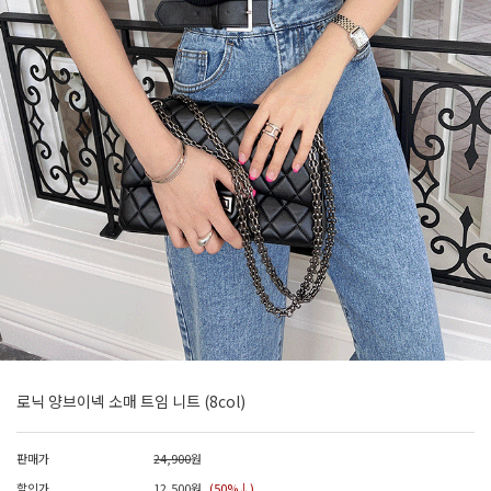
로닉 양브이넥 소매 트임 니트 (8col)
판매가
24,900
원
할인가
12,500
원
(50%↓)