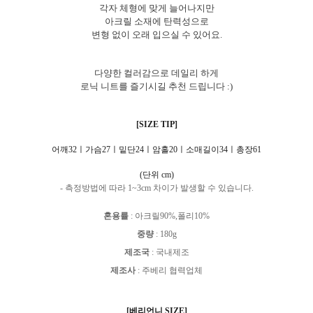
각자 체형에 맞게 늘어나지만
아크릴 소재에 탄력성으로
변형 없이 오래 입으실 수 있어요.
다양한 컬러감으로 데일리 하게
로닉 니트를 즐기시길 추천 드립니다 :)
[SIZE TIP]
어깨32ㅣ가슴27ㅣ밑단24ㅣ암홀20ㅣ소매길이34ㅣ총장61
(단위 cm)
- 측정방법에 따라 1~3cm 차이가 발생할 수 있습니다.
혼용률
:
아크릴90%,폴리10%
중량
:
180g
제조국
:
국내제조
제조사
:
주베리 협력업체
[베리언니 SIZE]