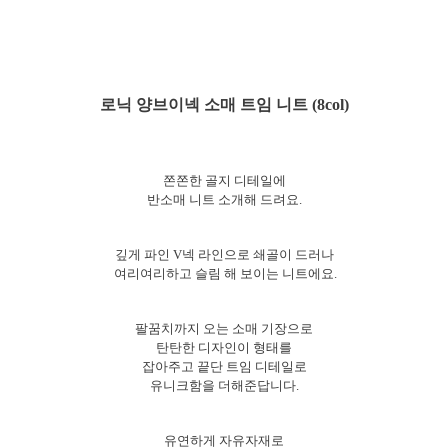
로닉 양브이넥 소매 트임 니트 (8col)
쫀쫀한 골지 디테일에
반소매 니트 소개해 드려요.
깊게 파인 V넥 라인으로
쇄골이 드러나
여리여리하고
슬림 해 보이는 니트에요.
팔꿈치까지 오는 소매 기장으로
탄탄한 디자인이 형태를
잡아주고 끝단 트임 디테일로
유니크함을 더해준답니다.
유연하게 자유자재로