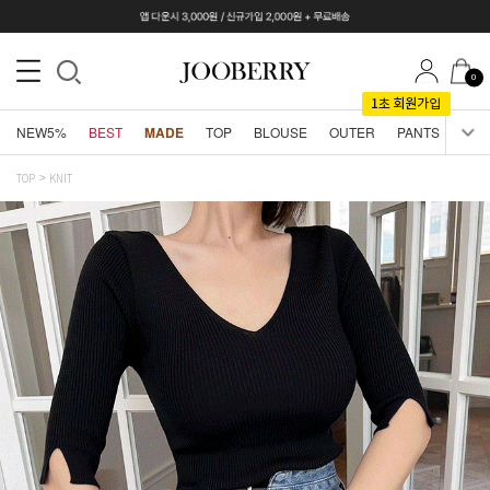
0
NEW5%
BEST
MADE
TOP
BLOUSE
OUTER
PANTS
SKI
TOP
KNIT