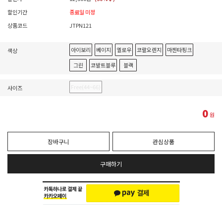
할인기간
종료일 미정
상품코드
JTPN121
아이보리
베이지
옐로우
코랄오렌지
마젠타핑크
색상
그린
코발트블루
블랙
Free(44~66)
사이즈
0
원
장바구니
관심상품
구매하기